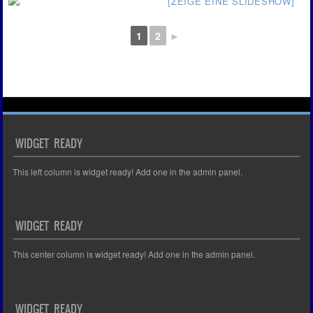
[ZEIGE EINE SLIDESHOW]
1
2
►
WIDGET READY
This left column is widget ready! Add one in the admin panel.
WIDGET READY
This center column is widget ready! Add one in the admin panel.
WIDGET READY