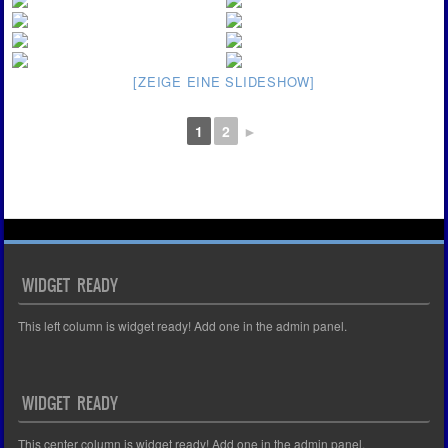
[ZEIGE EINE SLIDESHOW]
1
2
►
WIDGET READY
This left column is widget ready! Add one in the admin panel.
WIDGET READY
This center column is widget ready! Add one in the admin panel.