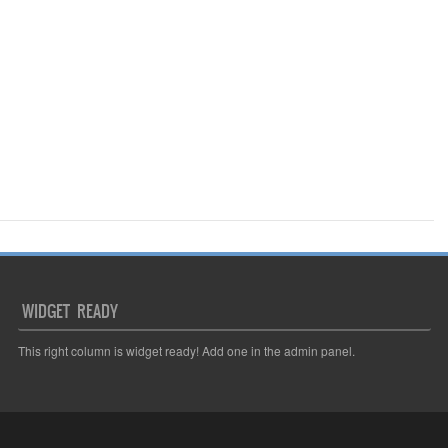
WIDGET READY
This right column is widget ready! Add one in the admin panel.