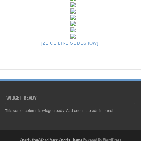
[ZEIGE EINE SLIDESHOW]
WIDGET READY
This center column is widget ready! Add one in the admin panel.
Sporty free WordPress Sports Theme
Powered By WordPress