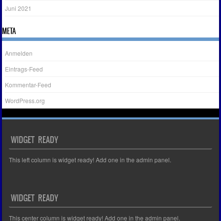
Juni 2021
META
Anmelden
Eintrags-Feed
Kommentar-Feed
WordPress.org
WIDGET READY
This left column is widget ready! Add one in the admin panel.
WIDGET READY
This center column is widget ready! Add one in the admin panel.