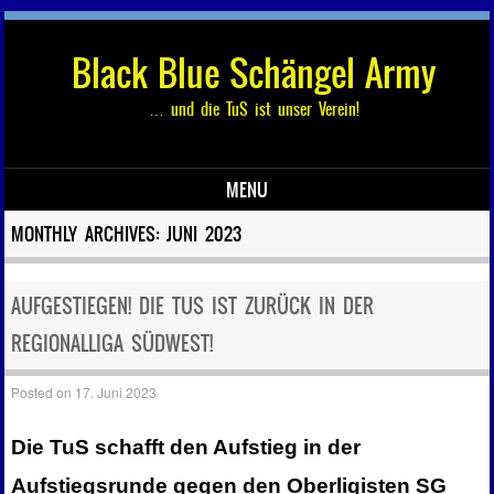
Black Blue Schängel Army
… und die TuS ist unser Verein!
MENU
Skip to content
MONTHLY ARCHIVES:
JUNI 2023
AUFGESTIEGEN! DIE TUS IST ZURÜCK IN DER
REGIONALLIGA SÜDWEST!
Posted on
17. Juni 2023
Die TuS schafft den Aufstieg in der
Aufstiegsrunde gegen den Oberligisten SG