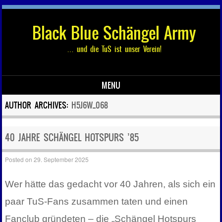
Black Blue Schängel Army
… und die TuS ist unser Verein!
MENU
Skip to content
AUTHOR ARCHIVES:
H5J6W_068
40 JAHRE SCHÄNGEL HOTSPURS ’85
Posted on
29. September 2025
Wer hätte das gedacht vor 40 Jahren, als sich ein
paar TuS-Fans zusammen taten und einen
Fanclub gründeten – die „Schängel Hotspurs