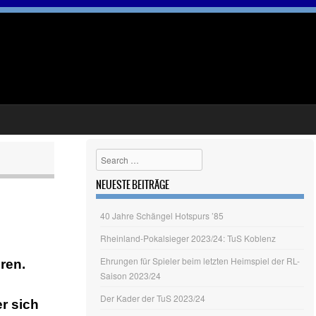
Search
NEUESTE BEITRÄGE
40 Jahre Schängel Hotspurs ’85
Rheinland-Pokalsieger 2023/24: TuS Koblenz
Ehrungen für Spieler beim letzten Heimspiel der RL-
ren.
Saison 2023/24
Der Kader der TuS 2023/24
er sich