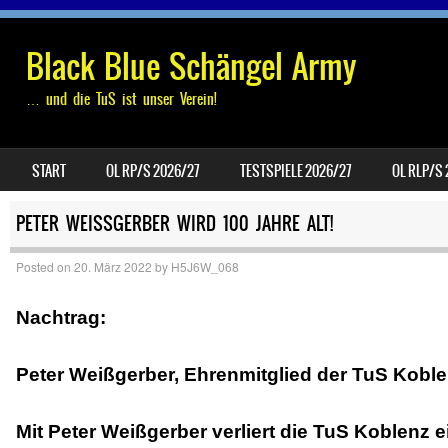
Black Blue Schängel Army
… und die TuS ist unser Verein!
SKIP TO CONTENT
START
OL RP/S 2026/27
TESTSPIELE 2026/27
OL RLP/S
MENU
PETER WEISSGERBER WIRD 100 JAHRE ALT!
Posted on
20. März 2022
by
H5J6W_068
Nachtrag:
Peter Weißgerber, Ehrenmitglied der TuS Koblen
Mit Peter Weißgerber verliert die TuS Koblenz ei